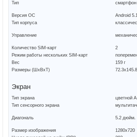
Тип
смартфо
Версия ОС
Android 5
Тип корпуса
классиче
Управление
механиче
Количество SIM-карт
2
Режим работы нескольких SIM-карт
попереме
Вес
159 г
Размеры (ШxВxТ)
72.3x145.
Экран
Тип экрана
цветной 
Тип сенсорного экрана
мультита
Диагональ
5.2 дюйм.