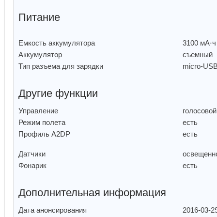
Слот для карт памяти
есть, объ
Питание
Емкость аккумулятора
3100 мА⋅
Аккумулятор
съемный
Тип разъема для зарядки
micro-US
Другие функции
Управление
голосовой
Режим полета
есть
Профиль A2DP
есть
Датчики
освещенн
Фонарик
есть
Дополнительная информация