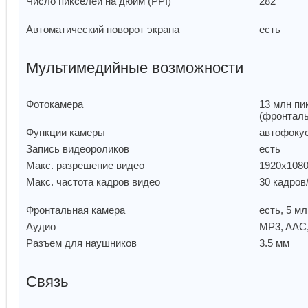
Размер изображения
1280x720
Число пикселей на дюйм (PPI)
282
Автоматический поворот экрана
есть
Мультимедийные возможности
Фотокамера
13 млн пи
(фронтал
Функции камеры
автофок
Запись видеороликов
есть
Макс. разрешение видео
1920x108
Макс. частота кадров видео
30 кадров
Фронтальная камера
есть, 5 м
Аудио
MP3, AAC
Разъем для наушников
3.5 мм
Связь