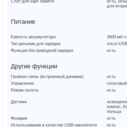
Слот для карт памяти
есть, объ
для второ
Питание
Емкость аккумулятора
3600 мА⋅
Тип разъема для зарядки
micro-US
Функция беспроводной зарядки
есть
Другие функции
Громкая связь (встроенный динамик)
есть
Управление
голосовой
Режим полета
есть
Датчики
освещенно
компас, б
пальца
Фонарик
есть
Использование в качестве USB-накопителя
есть