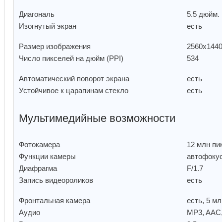
Диагональ
5.5 дюйм.
Изогнутый экран
есть
Размер изображения
2560x144
Число пикселей на дюйм (PPI)
534
Автоматический поворот экрана
есть
Устойчивое к царапинам стекло
есть
Мультимедийные возможности
Фотокамера
12 млн пи
Функции камеры
автофоку
Диафрагма
F/1.7
Запись видеороликов
есть
Фронтальная камера
есть, 5 м
Аудио
MP3, AAC