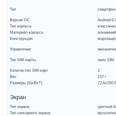
Тип
смартфо
Версия ОС
Android 6
Тип корпуса
классиче
Материал корпуса
алюминий
Конструкция
водозащи
Управление
механиче
Тип SIM-карты
nano SIM
Количество SIM-карт
2
Вес
157 г
Размеры (ШxВxТ)
72.6x150.
Экран
Тип экрана
цветной 
Тип сенсорного экрана
мультита