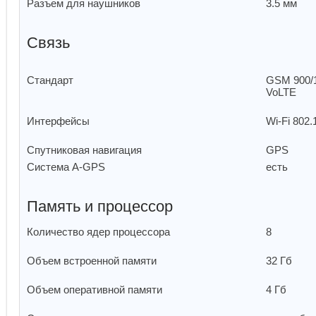
Разъем для наушников
3.5 мм
Связь
Стандарт
GSM 900/1
VoLTE
Интерфейсы
Wi-Fi 802
Спутниковая навигация
GPS
Cистема A-GPS
есть
Память и процессор
Количество ядер процессора
8
Объем встроенной памяти
32 Гб
Объем оперативной памяти
4 Гб